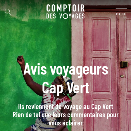
MENU
Avis voyageurs
Cap Vert
Ils reviennent de voyage au Cap Vert
Rien de tel que leurs commentaires pour
vous éclairer