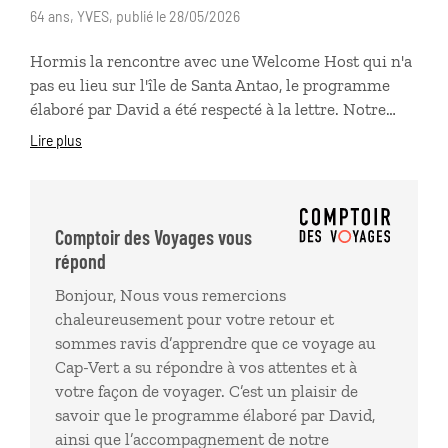
64 ans, YVES, publié le 28/05/2026
Hormis la rencontre avec une Welcome Host qui n'a
pas eu lieu sur l'île de Santa Antao, le programme
élaboré par David a été respecté à la lettre. Notre
séjour s'est déroulé dans de bonnes conditions et
Lire plus
nous a permis de découvrir une partie authentique
et vraie du Cap Vert et de ses habitants. Ce
programme personnalisé et varié correspond à nos
attentes et à notre façon de voyager. La
Comptoir des Voyages vous
correspondante locale est un véritable "plus" et nous
répond
a permis de solutionner quelques petits problèmes et
Bonjour, Nous vous remercions
interrogations. Nous sommes prêts à retenter
chaleureusement pour votre retour et
l'aventure avec Comptoir des voyages!
sommes ravis d’apprendre que ce voyage au
Cap-Vert a su répondre à vos attentes et à
votre façon de voyager. C’est un plaisir de
savoir que le programme élaboré par David,
ainsi que l’accompagnement de notre