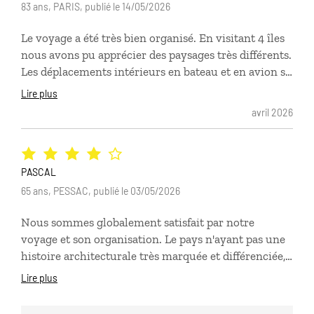
83 ans, PARIS, publié le 14/05/2026
Le voyage a été très bien organisé. En visitant 4 îles
nous avons pu apprécier des paysages très différents.
Les déplacements intérieurs en bateau et en avion se
sont très bien passés. Les rencontres avec les
Lire plus
welcome hosts, les hôtes francophones, nous ont
avril 2026
permis d'avoir beaucoup d'informations sur le Cap-
Vert, et on a pu avoir des échanges passionnants.
Mention spéciale pour la visite du quartier Ribeira
Bote à Mindelo. Nos chauffeurs pour les excursions
PASCAL
ont été absolument charmants et parlaient vraiment
65 ans, PESSAC, publié le 03/05/2026
bien français, alors qu'ils étaient supposés avoir
Nous sommes globalement satisfait par notre
seulement quelques notions, ce qui a permis des
voyage et son organisation. Le pays n'ayant pas une
conversations très intéressantes. Les logements
histoire architecturale très marquée et différenciée,
étaient tous bien situés et confortables.
nous aurions, après coup, préféré qu'il soit plus
Lire plus
orienté vers le contact et la vie quotidienne des
capverdiennes et capverdiens.