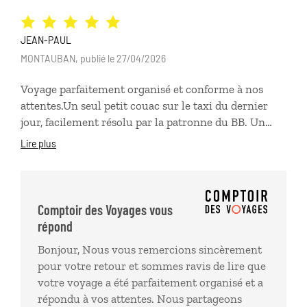
JEAN-PAUL
MONTAUBAN, publié le 27/04/2026
Voyage parfaitement organisé et conforme à nos
attentes.Un seul petit couac sur le taxi du dernier
jour, facilement résolu par la patronne du BB. Un
très beau "petit pays" - Santa Antao surtout et ses
Lire plus
superbes paysages, le paradis du randonneur ! La
gentillesse et l'hospitalité des cap-verdiens est
extraordinaire.
Comptoir des Voyages vous
répond
Bonjour, Nous vous remercions sincèrement
pour votre retour et sommes ravis de lire que
votre voyage a été parfaitement organisé et a
répondu à vos attentes. Nous partageons