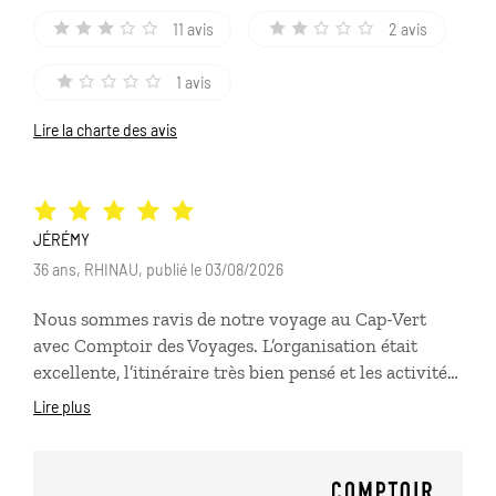
11 avis
2 avis
1 avis
Lire la charte des avis
JÉRÉMY
36 ans, RHINAU, publié le 03/08/2026
Nous sommes ravis de notre voyage au Cap-Vert
avec Comptoir des Voyages. L’organisation était
excellente, l’itinéraire très bien pensé et les activités
proposées étaient variées et parfaitement adaptées à
Lire plus
nos attentes. Un seul petit bémol : l’hôtel situé dans
les montagnes de Santiago, à Serra Malagueta, qui
nous a semblé moins agréable et pas très propre.