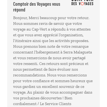
Avec le recul, nous aurions préféré éviter cette étape,
Comptoir des Voyages vous
passer deux nuits supplémentaires dans notre
répond
dernier hôtel à Tarrafal et effectuer les activités de
Bonjour, Merci beaucoup pour votre retour.
cette région en voiture (Serra Malagueta se trouve à
Nous sommes ravis de savoir que votre
15 min de Tarrafal). Malgré cela, nous garderons un
voyage au Cap-Vert a répondu à vos attentes
excellent souvenir de ce voyage.
et que vous avez apprécié l’organisation,
l’itinéraire ainsi que les activités proposées.
Nous prenons bien note de votre remarque
concernant l’hébergement à Serra Malagueta
et vous remercions de nous avoir partagé
votre ressenti. Ces retours sont précieux et
nous permettent de faire évoluer nos
recommandations. Nous vous remercions
pour votre confiance et sommes heureux que
vous gardiez un excellent souvenir de ce
voyage. Au plaisir de vous accompagner dans
vos prochaines découvertes ! Bien
cordialement / Le Service Clients