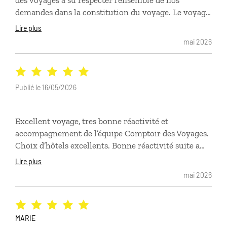
des voyages a su respecter l’ensemble de nos
demandes dans la constitution du voyage. Le voyage
était d’une grande qualité, tout a été parfait ! Je
Lire plus
recommande ce voyagiste. Nous repartirons avec
mai 2026
comptoir des voyages sur une autre destination.
Publié le 16/05/2026
Excellent voyage, tres bonne réactivité et
accompagnement de l’équipe Comptoir des Voyages.
Choix d’hôtels excellents. Bonne réactivité suite a
une incompréhension le premier jour. L’appli Luciole
Lire plus
est tres bien faite et utile
mai 2026
MARIE