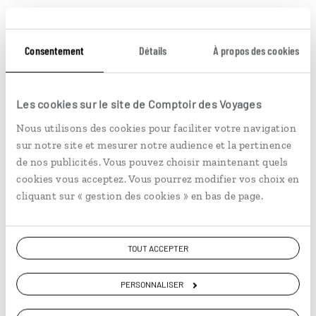
très beau programme mis en place par Aurélie de
chez Comptoir Lille qui nous a permis de découvrir
le Cap Vert et l'accueil de ses habitants.
Consentement
Détails
À propos des cookies
mai 2026
Les cookies sur le site de Comptoir des Voyages
Nous utilisons des cookies pour faciliter votre navigation
Publié le 26/05/2026
sur notre site et mesurer notre audience et la pertinence
de nos publicités. Vous pouvez choisir maintenant quels
Bonjour, c'est la troisième fois que nous partons avec
cookies vous acceptez. Vous pourrez modifier vos choix en
vous. Nous sommes toujours aussi satisfait.
cliquant sur « gestion des cookies » en bas de page.
Organisation parfaite, tout les taxis étaient à l'heure,
sympathiques.ils nous ont fait découvrir leur pays.
Lire plus
Nous avons passé un agréable séjour. Petit bémol
TOUT ACCEPTER
avez-vous transmis à la société de transport la TAP
pour avoir des repas sans gluten, chose qu'ils n'ont
PERSONNALISER
Pas respecté. Cordialement
Comptoir des Voyages vous