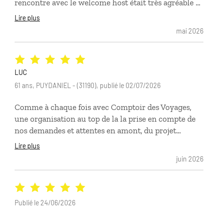
rencontre avec le welcome host était très agréable et
nos chauffeurs étaient toujours à l'heure et plein
Lire plus
d'informations intéressantes. Je recommande
mai 2026
vivement!
LUC
61 ans, PUYDANIEL - (31190), publié le 02/07/2026
Comme à chaque fois avec Comptoir des Voyages,
une organisation au top de la la prise en compte de
nos demandes et attentes en amont, du projet
proposé au voyage en lui-même. Tout était parfait et
Lire plus
conforme à nos attentes.
juin 2026
Publié le 24/06/2026