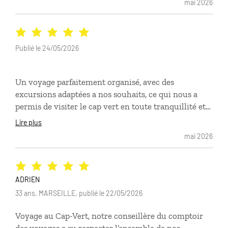
mai 2026
Publié le 24/05/2026
Un voyage parfaitement organisé, avec des
excursions adaptées a nos souhaits, ce qui nous a
permis de visiter le cap vert en toute tranquillité et
de profiter pleinement des paysages sublimes et des
Lire plus
activités qui nous ont été proposées. Une mention
mai 2026
spéciale pour l'association simili, la rencontre avec
un musicien et l'hôtel musica de mar.
ADRIEN
33 ans, MARSEILLE, publié le 22/05/2026
Voyage au Cap-Vert, notre conseillère du comptoir