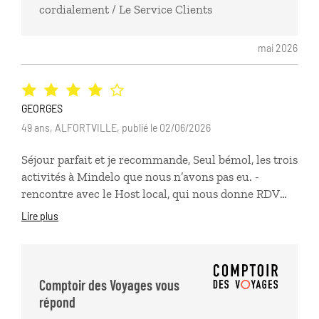
cordialement / Le Service Clients
mai 2026
GEORGES
49 ans, ALFORTVILLE, publié le 02/06/2026
Séjour parfait et je recommande, Seul bémol, les trois
activités à Mindelo que nous n’avons pas eu. -
rencontre avec le Host local, qui nous donne RDV
dans un endroit, mais qui ne nous a pas parler car
Lire plus
occupé par un cours de danse avec d’autres
personnes. - nous nous sommes présenté au lieu et
l’heure pour la pratique de la langue Créole, et
personne n’est venu… )temps perdu) - Rencontre le
Comptoir des Voyages vous
lendemain avec les musiciens, ni lieu, ni horaire,
répond
donc prestation non effectué… Dommage