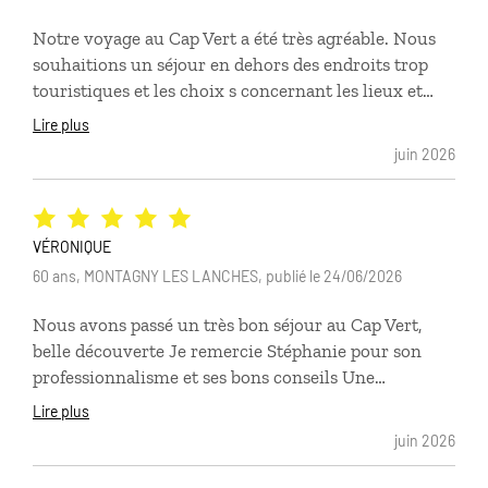
Notre voyage au Cap Vert a été très agréable. Nous
souhaitions un séjour en dehors des endroits trop
touristiques et les choix s concernant les lieux et
types d’hébergement nous ont pleinement satisfaits.
Lire plus
Nous avons trouvé les cap-verdiens très sympa. Une
juin 2026
mention spéciale pour la rencontre avec un
musicien à Mindelo ( île de Sao Vincente) confirmant
l’aspect universel de la musique . Sao Antao est l’île
que nous avons probablement préférée avec de
VÉRONIQUE
belles randonnées. Toute notre admiration pour les
60 ans, MONTAGNY LES LANCHES, publié le 24/06/2026
cap-verdiens qui ont su tirer profit, malgré le relief
Nous avons passé un très bon séjour au Cap Vert,
et l’aridité des lieux , en créant des terrasses pour
belle découverte Je remercie Stéphanie pour son
cultiver la canne à sucre etc.. Nous recommandons
professionnalisme et ses bons conseils Une
vivement cette escapade.
suggestion : communiquer les coordonnées GPS
Lire plus
pour les randonnées serait un plus L’es Capverdiens
juin 2026
sont adorables