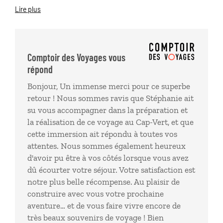
variées), hébergements, transferts , roadbook ,
Lire plus
Luciole, etc ..suite à une très bonne préparation
avant, avec de nombreux échanges et conseils ( très
avisés) nous avons eu exactement ce que nous
cherchions : un voyage au CAP VERT en immersion
Comptoir des Voyages vous
cerise sur le gâteau : pour raison personnelle nous
répond
avons eu écourté de 3 jours, et là encore l'agence
Bonjour, Un immense merci pour ce superbe
nous a accompagné parfaitement suivi et aidé.nous
retour ! Nous sommes ravis que Stéphanie ait
recommandons à 100% Comptoir des voyages, qui
su vous accompagner dans la préparation et
nous a fait passer un voyage de rêve nous préparons
la réalisation de ce voyage au Cap-Vert, et que
déjà notre prochain voyage avec ceux merci pour
cette immersion ait répondu à toutes vos
tout
attentes. Nous sommes également heureux
d'avoir pu être à vos côtés lorsque vous avez
dû écourter votre séjour. Votre satisfaction est
notre plus belle récompense. Au plaisir de
construire avec vous votre prochaine
aventure… et de vous faire vivre encore de
très beaux souvenirs de voyage ! Bien