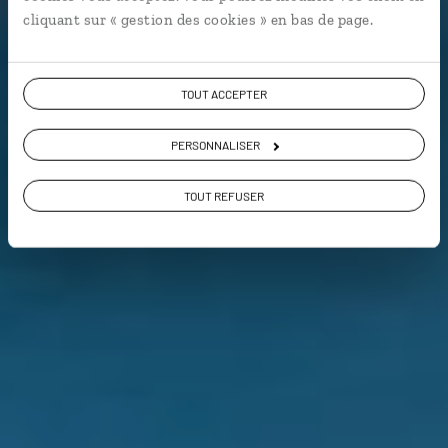
9,5 / 10
cliquant sur « gestion des cookies » en bas de page.
(185 avis sur la Polynésie)
VOIR NOS 12 IDÉES DE VOYAGE EN POLYNÉSIE
TOUT ACCEPTER
PERSONNALISER
TOUT REFUSER