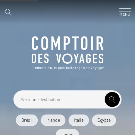
MENU
L’immersion, la plus belle façon de voyager
Brésil
Irlande
Italie
Égypte
Japon