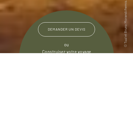
DEMANDER UN DEVIS
ou
Construisez votre voyage
avec un spécialiste Madagascar
01 86 95 65 34
Du lundi au samedi de
09h30 à 18h30
Un voyage à Madagascar est la promesse d'un