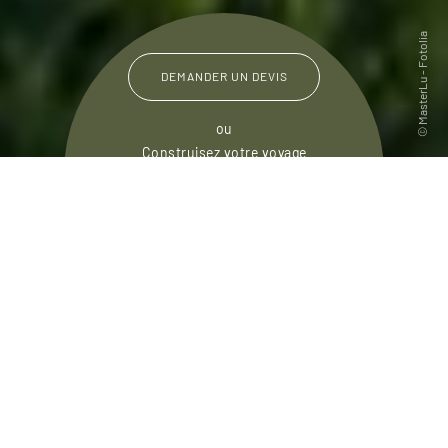
DEMANDER UN DEVIS
ou
Construisez votre voyage
avec un spécialiste Birmanie
01 86 95 65 37
Du lundi au samedi de
09h30 à 18h30
Entre Inde, Chine et Thaïlande, la Birmanie (ou
Myanmar, son nom officiel) est un pays