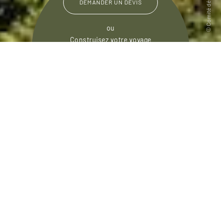
DEMANDER UN DEVIS
ou
Construisez votre voyage
avec un spécialiste Mayotte
01 86 95 65 44
Du lundi au samedi de
09h30 à 18h30
e
Le 101
département français est un petit
archipel encore méconnu que les voyageurs en
quête de robinsonnade n’auront plus envie de
quitter. S’étirant sur 1 500 km2 au cœur de
l’océan Indien, son lagon est l’un des plus vastes