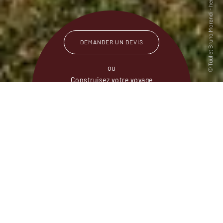
DEMANDER UN DEVIS
ou
Construisez votre voyage
avec un spécialiste Kirghizistan
01 84 74 99 45
Du lundi au samedi de
09h30 à 18h30
Un voyage au Kirghizistan, terre de cavaliers et
de fauconniers, offre un passeport pour