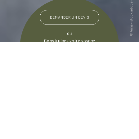
DEMANDER UN DEVIS
ou
Construisez votre voyage
avec un spécialiste Zimbabwe
01 86 95 65 58
Du lundi au samedi de
09h30 à 18h30
Dans l'imaginaire collectif, un voyage au
Zimbabwe est toujours associé à la savane et à
ses magnifiques couchers de soleil. Si cette