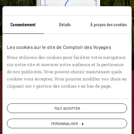
Consentement
Détails
À propos des cookies
Les cookies sur le site de Comptoir des Voyages
Nous utilisons des cookies pour faciliter votre navigation
sur notre site et mesurer notre audience et la pertinence
de nos publicités. Vous pouvez choisir maintenant quels
cookies vous acceptez. Vous pourrez modifier vos choix en
Pourquoi voyager avec
cliquant sur « gestion des cookies » en bas de page.
nous
TOUT ACCEPTER
Soyons honnête, nous ne sommes pas les seuls
PERSONNALISER
à proposer des voyages sur mesure,
mais nous