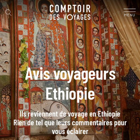
MENU
Avis voyageurs
Ethiopie
Ils reviennent de voyage en Ethiopie
Rien de tel que leurs commentaires pour
vous éclairer