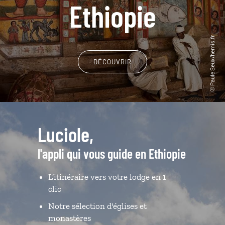
Ethiopie
DÉCOUVRIR
Luciole,
l'appli qui vous guide en Ethiopie
L’itinéraire vers votre lodge en 1
clic
Notre sélection d'églises et
monastères