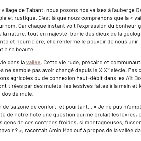
e village de Tabant, nous posons nos valises à l'auberge 
ple et rustique. C'est là que nous comprenons que la « v
urnom. Car chaque instant voit l’expression du bonheur g
 la nature, tout en majesté, bénie des dieux de la géologi
nte et nourricière, elle renferme le pouvoir de nous unir
t à sa beauté.
a vie dans la
vallée
. Cette vie rude, précaire et communaut
e
ges ne semble pas avoir changé depuis le XIX
siècle. Pas 
ions agricoles ou de connexion haut-débit dans les Aït Bo
nt tirées par des mulets, les lessives faites à la main et
 dos de mule.
in de sa zone de confort, et pourtant… « Je ne pus m'em
é de notre hôte une question qui me brûlait les lèvres
les gens de ces contrées froides, si montagneuses, fussent
 savoir ? », racontait Amin Maalouf à propos de la vallée 