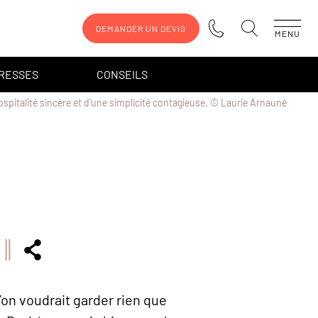
DEMANDER UN DEVIS
MENU
DRESSES
CONSEILS
ospitalité sincère et d'une simplicité contagieuse. © Laurie Arnauné
’on voudrait garder rien que