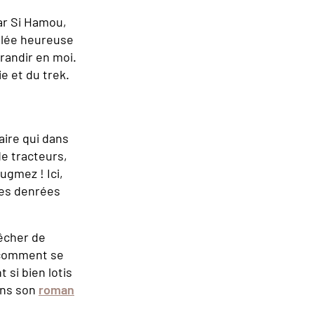
Dar Si Hamou,
allée heureuse
randir en moi.
e et du trek.
aire qui dans
de tracteurs,
ugmez ! Ici,
 les denrées
pêcher de
, comment se
 si bien lotis
dans son
roman