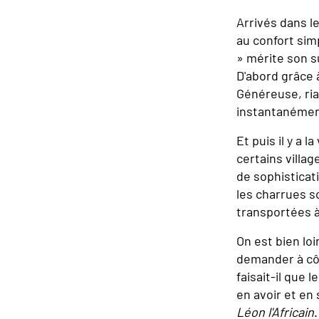
Arrivés dans l
au confort sim
» mérite son s
D'abord grâce à
Généreuse, ria
instantanémen
Et puis il y a l
certains villa
de sophisticat
les charrues so
transportées à
On est bien lo
demander à côt
faisait-il que 
en avoir et en
Léon l'Africain
.