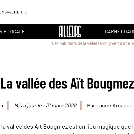
 ENGAGEMENTS
VIE LOCALE
CARNET D'A
Les habitants de la vallée témoignent d'une h
La vallée des Aït Bougmez
in
Mis à jour le : 31 mars 2026
Par Laurie Arnauné
, la vallée des Aït Bougmez est un lieu magique que l