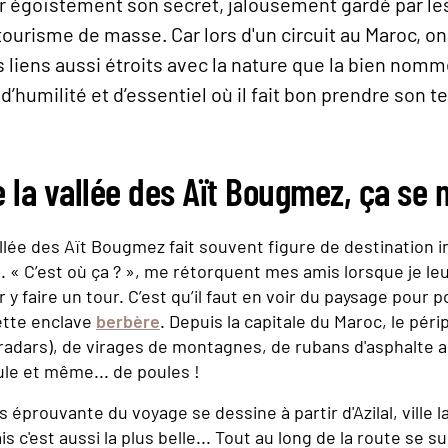
r égoïstement son secret, jalousement gardé par les
tourisme de masse. Car lors d'un circuit au Maroc, 
 liens aussi étroits avec la nature que la bien nom
 d’humilité et d’essentiel où il fait bon prendre son 
 la vallée des Aït Bougmez, ça se m
allée des Aït Bougmez fait souvent figure de destination i
. « C’est où ça ? », me rétorquent mes amis lorsque je l
er y faire un tour. C’est qu’il faut en voir du paysage pour 
ette enclave
berbère
. Depuis la capitale du Maroc, le péri
 radars), de virages de montagnes, de rubans d'asphalte 
le et même... de poules !
us éprouvante du voyage se dessine à partir d'Azilal, ville 
ais c'est aussi la plus belle... Tout au long de la route se 