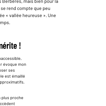
 Berbères, mais bien pour la
on se rend compte que peu
mée « vallée heureuse ». Une
temps.
érite !
naccessible,
eur évoque mon
poser ses
ple est émaillé
approximatifs,
la plus proche
succèdent