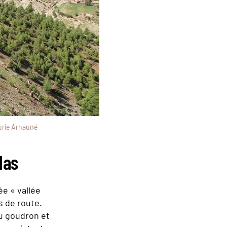
urie Arnauné
las
ée « vallée
s de route.
du goudron et