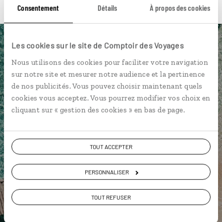
Consentement
Détails
À propos des cookies
Les cookies sur le site de Comptoir des Voyages
Luciole,
Nous utilisons des cookies pour faciliter votre navigation
l'appli qui vous guide au Belize
sur notre site et mesurer notre audience et la pertinence
de nos publicités. Vous pouvez choisir maintenant quels
L’itinéraire vers votre hôtel
en 1
cookies vous acceptez. Vous pourrez modifier vos choix en
clic
cliquant sur « gestion des cookies » en bas de page.
Notre sélection de petites adresses
gourmandes
TOUT ACCEPTER
Les plus beaux sites mayas
géolocalisés
PERSONNALISER
L'album souvenirs à composer
vous-même
TOUT REFUSER