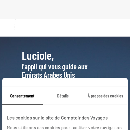
Luciole,
l'appli qui vous guide aux
Emirats Arabes Unis
L’itinéraire vers votre
guesthouse
en 1 clic
Consentement
Détails
À propos des cookies
Notre sélection de
rooftops
à
Dubaï
Les cookies sur le site de Comptoir des Voyages
Les quartiers les plus tendances
Nous utilisons des cookies pour faciliter votre navigation
géolocalisés