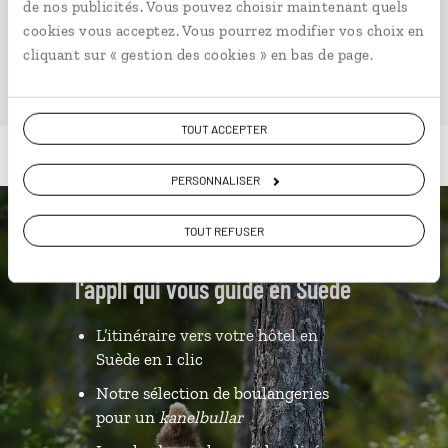
de nos publicités. Vous pouvez choisir maintenant quels
VOIR NOS 9 IDÉES DE VOYAGE EN SUÈDE
cookies vous acceptez. Vous pourrez modifier vos choix en
cliquant sur « gestion des cookies » en bas de page.
TOUT ACCEPTER
PERSONNALISER
TOUT REFUSER
Luciole,
l'appli qui vous guide en Suède
L’itinéraire vers votre hôtel en
Suède en 1 clic
Notre sélection de boulangeries
pour un
kanelbullar