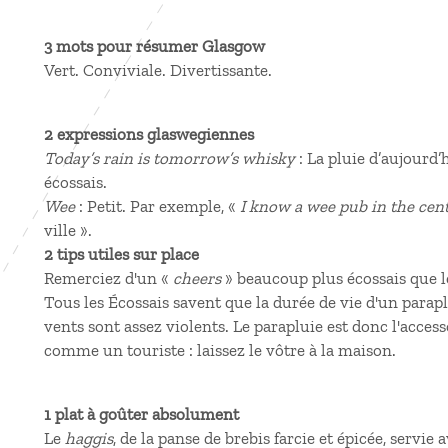
3 mots pour résumer Glasgow
Vert. Conviviale. Divertissante.
2 expressions glaswegiennes
Today’s rain is tomorrow’s whisky
: La pluie d’aujourd
écossais.
Wee
: Petit. Par exemple, «
I know a wee pub in the cen
ville ».
2 tips utiles sur place
Remerciez d'un «
cheers
» beaucoup plus écossais que le
Tous les Écossais savent que la durée de vie d'un parapl
vents sont assez violents. Le parapluie est donc l'acce
comme un touriste : laissez le vôtre à la maison.
1 plat à goûter absolument
Le
haggis
, de la panse de brebis farcie et épicée, servie