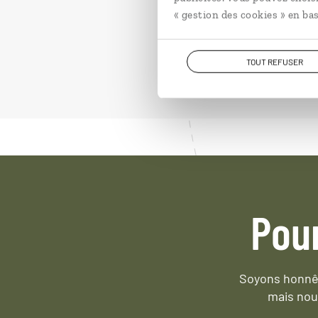
« gestion des cookies » en bas
TOUT REFUSER
Pou
Soyons honnêt
mais nou