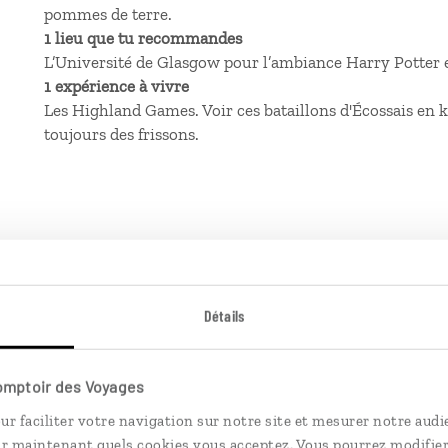
pommes de terre.
1 lieu que tu recommandes
L’Université de Glasgow pour l’ambiance Harry Potter e
1 expérience à vivre
Les Highland Games. Voir ces bataillons d'Écossais en 
toujours des frissons.
Détails
Ailleurs
est le magazine web de Comptoir des Voyages.
Conçu pour ceux qui préparent leur voyage et ceux que
Comptoir des Voyages
passionnent les découvertes et rencontres du bout du
ur faciliter votre navigation sur notre site et mesurer notre audi
monde, il fait naître une irrésistible envie d’aller voir
ir maintenant quels cookies vous acceptez. Vous pourrez modifier