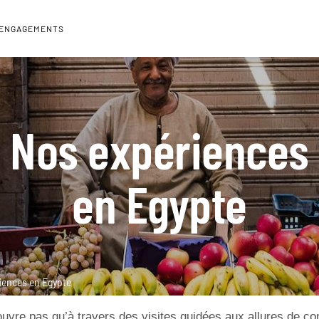
 ENGAGEMENTS
Nos expériences
en Egypte
iences en Egypte
uvre pas qu’à travers des visites guidées aux allures de c