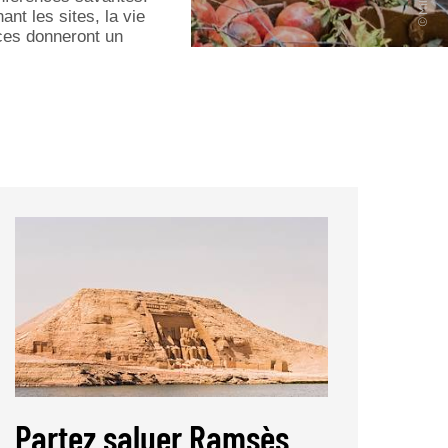
nt les sites, la vie
nces donneront un
Partez saluer Ramsès