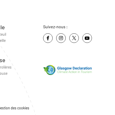
lle
Suivez-nous :
teuil
ille
se
rolières
louse
estion des cookies