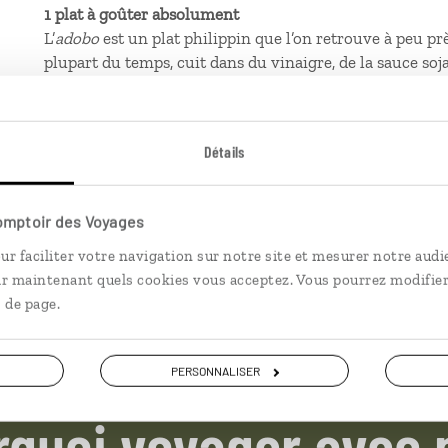
1 plat à goûter absolument
L’
adobo
est un plat philippin que l’on retrouve à peu près
plupart du temps, cuit dans du vinaigre, de la sauce soja e
1 lieu que tu recommandes
Le quartier de Busay, dans les hauteurs de Cebu, pour jo
tout en profitant de quelques degrés en moins.
Détails
1 expérience à vivre
Faire une petite randonnée de 30 minutes dans la forêt 
même avoir à sortir de la ville.
Comptoir des Voyages
ur faciliter votre navigation sur notre site et mesurer notre audi
ir maintenant quels cookies vous acceptez. Vous pourrez modifier
 de page.
PERSONNALISER
rquoi voyager avec 