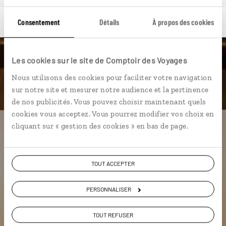
Consentement
Détails
À propos des cookies
Les cookies sur le site de Comptoir des Voyages
Luciole,
Nous utilisons des cookies pour faciliter votre navigation
l'appli qui vous guide au
sur notre site et mesurer notre audience et la pertinence
Botswana
de nos publicités. Vous pouvez choisir maintenant quels
cookies vous acceptez. Vous pourrez modifier vos choix en
cliquant sur « gestion des cookies » en bas de page.
L’itinéraire vers votre
skybed
en 1
clic
Notre sélection de bonnes tables à
TOUT ACCEPTER
Gaborone et Maun
Les plus beaux parcs nationaux
PERSONNALISER
géolocalisés
L'album souvenirs à composer
TOUT REFUSER