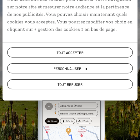
Notre sélection d'églises et
sur notre site et mesurer notre audience et la pertinence
monastères
de nos publicités. Vous pouvez choisir maintenant quels
cookies vous acceptez. Vous pourrez modifier vos choix en
La playlist de votre voyage
cliquant sur « gestion des cookies » en bas de page.
L'album souvenirs à composer
vous-même
TOUT ACCEPTER
DÉCOUVRIR LUCIOLE
PERSONNALISER
TOUT REFUSER