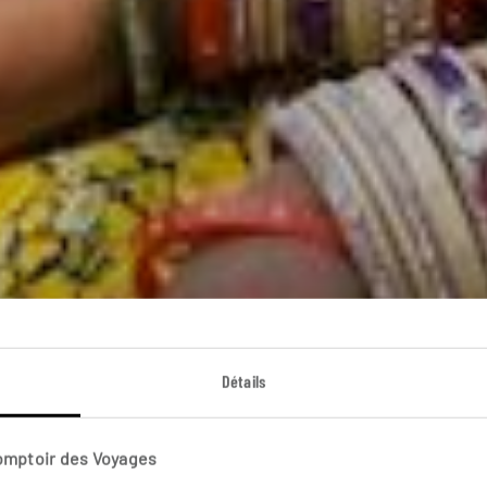
Détails
euples du mon
Comptoir des Voyages