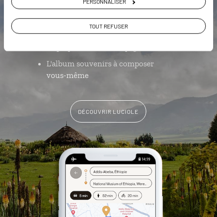
clic
PERSONNALISER
Notre sélection d'églises et
TOUT REFUSER
monastères
La playlist de votre voyage
L'album souvenirs à composer
vous-même
DÉCOUVRIR LUCIOLE