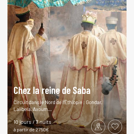
Chez la reine de Saba
Circuit dans le Nord de l’Éthiopie : Gondar,
Lalibela, Axoum…
10 jours / 7 nuits
à partir de 2750€