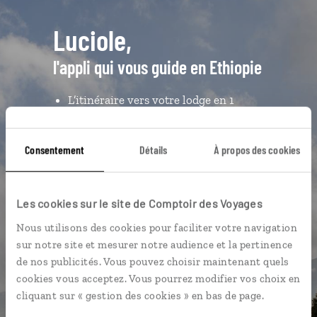
Luciole,
l'appli qui vous guide en Ethiopie
L’itinéraire vers votre lodge en 1
clic
Un assistant de voyage qui vous
Consentement
Détails
À propos des cookies
accompagne au jour le jour
Une utilisation gratuite, hors
connexion internet
Les cookies sur le site de Comptoir des Voyages
L'album souvenirs à composer
Nous utilisons des cookies pour faciliter votre navigation
vous-même
sur notre site et mesurer notre audience et la pertinence
de nos publicités. Vous pouvez choisir maintenant quels
cookies vous acceptez. Vous pourrez modifier vos choix en
DÉCOUVRIR LUCIOLE
cliquant sur « gestion des cookies » en bas de page.