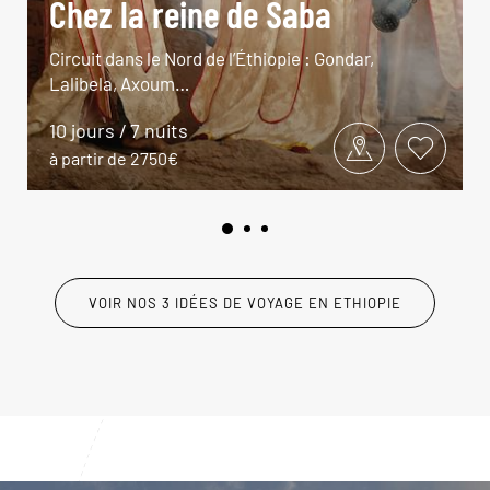
Chez la reine de Saba
Circuit dans le Nord de l’Éthiopie : Gondar,
Lalibela, Axoum…
10 jours / 7 nuits
à partir de 2750€
VOIR NOS 3 IDÉES DE VOYAGE EN ETHIOPIE