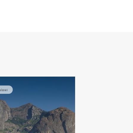
de
alawi