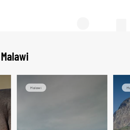
 gui
 Malawi
Malawi
M