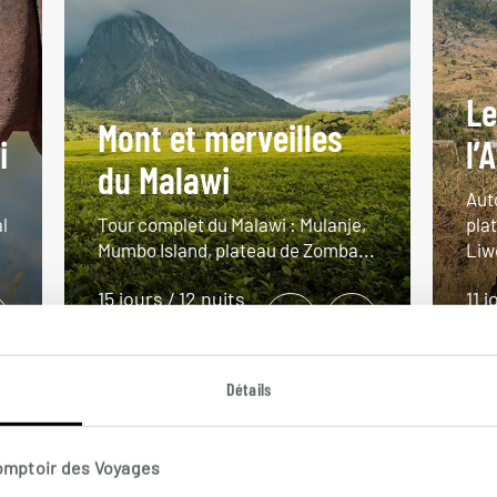
Le
Mont et merveilles
i
l’
du Malawi
Aut
l
Tour complet du Malawi : Mulanje,
pla
Mumbo Island, plateau de Zomba...
Liw
15 jours / 12 nuits
11 j
à partir de 5600€
à pa
Détails
Comptoir des Voyages
VOIR NOS 5 IDÉES DE VOYAGE AU MALAWI