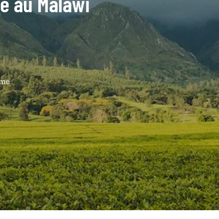
de au Malawi
ême