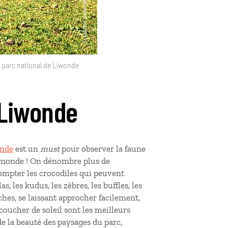
 parc national de Liwonde
 Liwonde
onde
est un
must
pour observer la faune
u monde ! On dénombre plus de
ompter les crocodiles qui peuvent
 les kudus, les zèbres, les buffles, les
es, se laissant approcher facilement,
 coucher de soleil sont les meilleurs
e la beauté des paysages du parc,