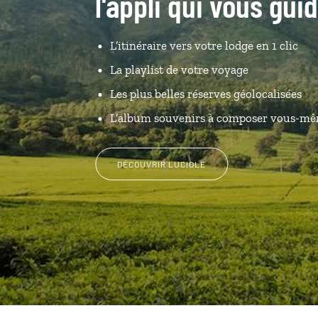
l'appli qui vous gui
L’itinéraire vers votre lodge en 1 clic
La playlist de votre voyage
Les plus belles réserves géolocalisées
L’album souvenirs à composer vous-m
DÉCOUVRIR LUCIOLE