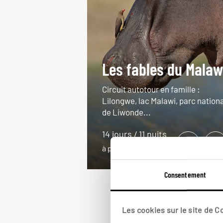
Les fables du Malaw
Circuit autotour en famille :
Lilongwe, lac Malawi, parc nationa
de Liwonde...
14 jours / 11 nuits
à partir de 3250€
Consentement
Les cookies sur le site de 