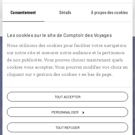
Consentement
Détails
À propos des cookies
Les cookies sur le site de Comptoir des Voyages
Nous utilisons des cookies pour faciliter votre navigation
Luciole,
sur notre site et mesurer notre audience et la pertinence
de nos publicités. Vous pouvez choisir maintenant quels
l'appli qui vous guide en Norvège
cookies vous acceptez. Vous pourrez modifier vos choix en
cliquant sur « gestion des cookies » en bas de page.
L’itinéraire vers votre
rorbu
en 1
clic
TOUT ACCEPTER
Notre sélection d’adresses de
design scandinave
PERSONNALISER
Les plus beaux fjords géolocalisés
L'album souvenirs à composer
TOUT REFUSER
vous-même