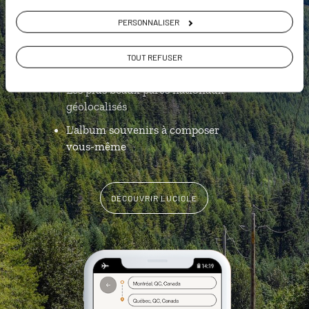
L’itinéraire vers votre cabane en 1
PERSONNALISER
clic
Notre sélection de
food truck
à
TOUT REFUSER
Vancouver
Les plus beaux parcs nationaux
géolocalisés
L'album souvenirs à composer
vous-même
DÉCOUVRIR LUCIOLE