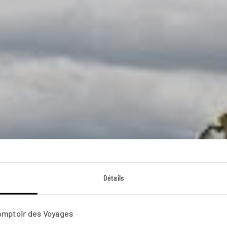
Détails
ge Ouest can
Comptoir des Voyages