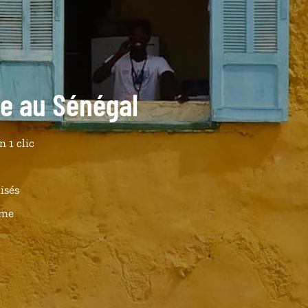
de au Sénégal
n 1 clic
isés
ême