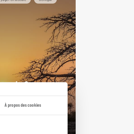
œur de Casamance
cuit sénégalais en Casamance :
inchor, îles d’Egueye et
À propos des cookies
abane…
jours / 8 nuits
artir de 2400€