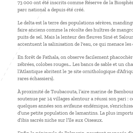
73 000 ont été inscrits comme Réserve de la Biosphè
parc national a depuis été créé.
Le delta est la terre des populations sérères, manding
faire anciens comme la récolte des huîtres de mangrove
puits de sel. Mais la lenteur des fleuves Siné et Sal
accentuent la salinisation de l'eau, ce qui menace les
En forêt de Fathala, on observe facilement phacochère
zébrées, colobes rouges… Les bancs de sable et un chap
l’Atlantique abritent le 3e site ornithologique d’Afriq
rares échassiers).
À proximité de Toubacouta, l’aire marine de Bambou
soutenue par 14 villages alentour a réussi son pari : c
quelques années son avifaune endémique, s’enrichiss
d’une petite population de lamantins. La plus import
d’ibis sacrés niche sur l’île aux Oiseaux.