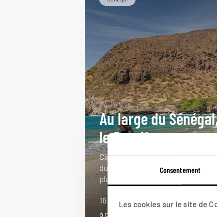
Au large du Sénégal
le Cap-Vert
Circuit Sénégal et Cap-Vert : delt
du Siné-Saloum, île de Gorée,
Consentement
plages de Boa Vista…
16 jours / 15 nuits
Les cookies sur le site de 
à partir de 3100€