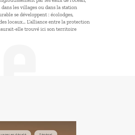
ngloutissement par les eaux de l’océan,
de
ans les villages ou dans la station
urable se développent : écolodges,
 locaux… L’alliance entre la protection
 aurait-elle trouvé ici son territoire
yager en décalé
Sénégal