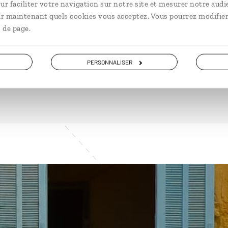
ur faciliter votre navigation sur notre site et mesurer notre audi
ir maintenant quels cookies vous acceptez. Vous pourrez modifier
 de page.
PERSONNALISER
VOIR NOS 7 IDÉES DE VOYAGE AU SÉNÉGAL