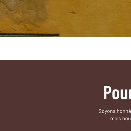
Pou
Soyons honnêt
mais nou