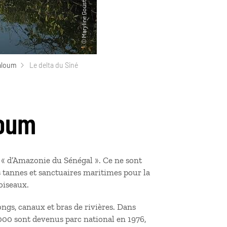
Saloum
Le delta du Siné
loum
m « d’Amazonie du Sénégal ». Ce ne sont
s tannes et sanctuaires maritimes pour la
oiseaux.
ngs, canaux et bras de rivières. Dans
000 sont devenus parc national en 1976,