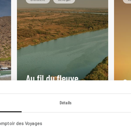
,
Au fil du fleuve
C
Sénégal
a
Cir
Croisière sur le fleuve Sénégal, de
Zigu
Détails
Saint-Louis à Podor.
Kar
9 jours / 7 nuits
10 
Comptoir des Voyages
à partir de 2650€
à p