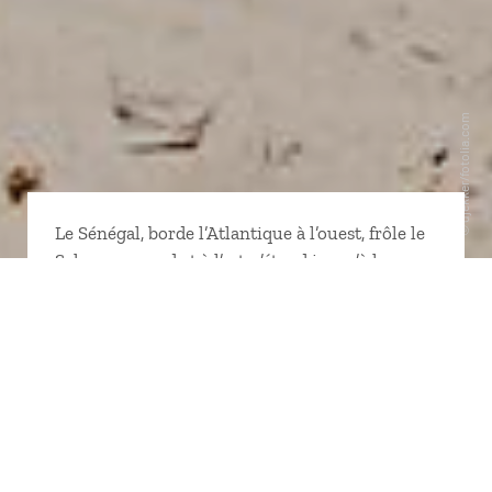
Le Sénégal, borde l’Atlantique à l’ouest, frôle le
Sahara au nord et à l’est, s’étend jusqu’à la
lisière de l’Afrique équatoriale au sud. Il est
donc par nature un pays de transition. Il vit en
symbiose avec les fleuves Sénégal, Siné et
Saloum dont les deltas constituent des paradis
pour les oiseaux. Voie de passage du cœur de
l’Afrique vers l’océan, il fut le royaume des
ethnies mandingues et le vivier de bien
d’autres encore. Suivez le guide pour un