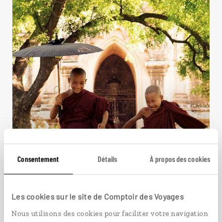
Consentement
Détails
À propos des cookies
Flâneries en Birmanie
Circuit en Birmanie à la rencontre de la population
locale.
Les cookies sur le site de Comptoir des Voyages
Nous utilisons des cookies pour faciliter votre navigation
13 jours / 10 nuits