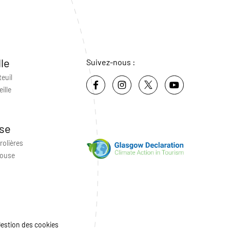
lle
Suivez-nous :
teuil
ille
se
rolières
louse
estion des cookies