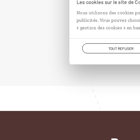
De Saint-Loui
Les cookies sur le site de 
Nous utilisons des cookies po
Circuit Sénégal : Lang
publicités. Vous pouvez chois
Côte…
« gestion des cookies » en bas
14 jours / 12 nuits
à partir de 2500€
TOUT REFUSER