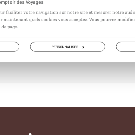
s à la Petite Côte
Comptoir des Voyages
ur faciliter votre navigation sur notre site et mesurer notre audi
ue de Barbarie, Siné-Saloum, Petite
ir maintenant quels cookies vous acceptez. Vous pourrez modifier
 de page.
PERSONNALISER