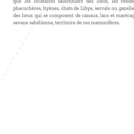
que les locataires saisonniers des lieux, les rési
phacochères, hyènes, chats de Libye, servals ou gazell
des lieux qui se composent de canaux, lacs et maréca
savane sahélienne, territoire de ces mammifères.