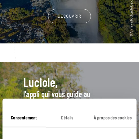
DÉCOUVRIR
Luciole,
l'appli qui vous guide au
Zimbabwe
L’itinéraire vers votre
safari camp
Consentement
Détails
À propos des cookies
en 1 clic
Une utilisation gratuite, hors