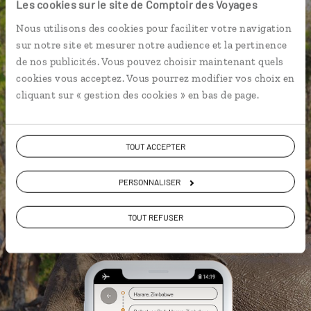
Les cookies sur le site de Comptoir des Voyages
connexion Internet
Nous utilisons des cookies pour faciliter votre navigation
Les plus belles réserves
sur notre site et mesurer notre audience et la pertinence
géolocalisées
de nos publicités. Vous pouvez choisir maintenant quels
L'album souvenirs à composer
cookies vous acceptez. Vous pourrez modifier vos choix en
vous-même
cliquant sur « gestion des cookies » en bas de page.
TOUT ACCEPTER
PERSONNALISER
DÉCOUVRIR LUCIOLE
TOUT REFUSER