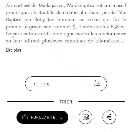
Au sud-est de Madagascar, l’Andringitra est un massif
granitique, abritant le deuxième plus haut pic de l’île.
Baptisé pic Boby (en honneur au chien qui fut le
premier à gravir son sommet !), il culmine à 2 658 m.
Le parc entourant la montagne ravira les randonneurs
en leur offrant plusieurs centaines de kilomètres de
pistes à travers les rizières et une forêt primaire. Lors
Lire plus
d’un voyage à Madagascar, ce parc est réputé pour
abriter la plus grande concentration d’espèces connues
de lémuriens sur l’île. Découvrir l’Andringitra, c’est
aussi partir à la rencontre des ethnies Betsileo et Bara.
Ces derniers sont considérés comme des pasteurs à
FILTRER
Madagascar.
TRIER
POPULARITÉ