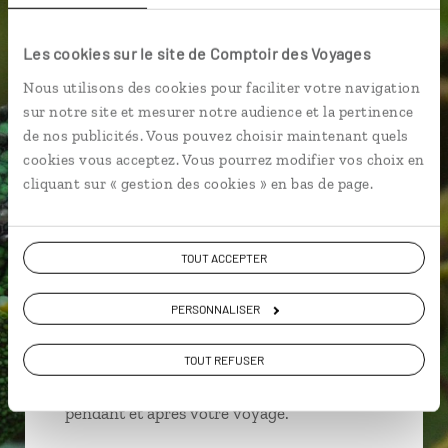
Les cookies sur le site de Comptoir des Voyages
Nous utilisons des cookies pour faciliter votre navigation
Cynthia,
sur notre site et mesurer notre audience et la pertinence
spécialiste Madagascar
de nos publicités. Vous pouvez choisir maintenant quels
cookies vous acceptez. Vous pourrez modifier vos choix en
Suivez vos envies et demandez conseils à nos
cliquant sur « gestion des cookies » en bas de page.
spécialistes
Ils sauront organiser votre itinéraire au plus
TOUT ACCEPTER
près de vos envies et de la réalité du pays.
Échangez en face à face ou depuis nos studios
PERSONNALISER
connectés en agence, mais aussi par email ou
téléphone.
TOUT REFUSER
Vous gardez le même interlocuteur avant,
pendant et après votre voyage.