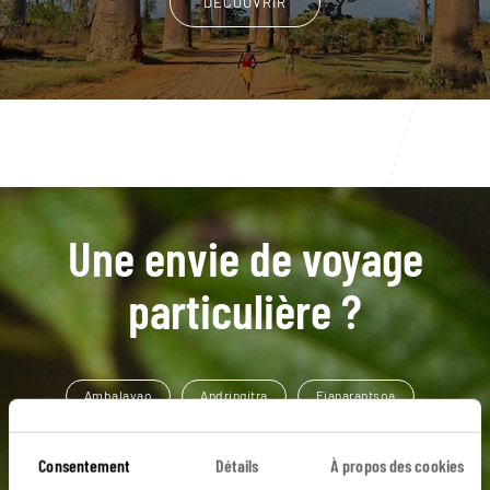
DÉCOUVRIR
Une envie de voyage
particulière ?
Ambalavao
Andringitra
Fianarantsoa
Ihosy
Massif de l'Isalo
Ambositra
Consentement
Détails
À propos des cookies
Antananarivo
Ifaty
Lac Tritriva
Ambositra