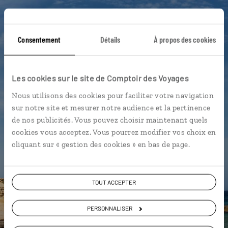
Arta - Majorque
Deia - Majorque
Majorque
Consentement
Détails
À propos des cookies
Production d’huile d’olive
Serra de Tramuntana - Majorque
Les cookies sur le site de Comptoir des Voyages
Cap de Cavalleria - Minorque
Ciutadella - Minorque
Nous utilisons des cookies pour faciliter votre navigation
Mer Méditerranée
Palma de Majorque
sur notre site et mesurer notre audience et la pertinence
de nos publicités. Vous pouvez choisir maintenant quels
Sa Dragonera - Majorque
cookies vous acceptez. Vous pourrez modifier vos choix en
cliquant sur « gestion des cookies » en bas de page.
Adeline,
TOUT ACCEPTER
spécialiste Espagne
PERSONNALISER
Suivez vos envies et demandez conseils à nos