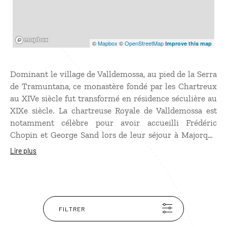
Mapbox
©
Mapbox
©
OpenStreetMap
Improve this map
Dominant le village de Valldemossa, au pied de la Serra
de Tramuntana, ce monastère fondé par les Chartreux
au XIVe siècle fut transformé en résidence séculière au
XIXe siècle. La chartreuse Royale de Valldemossa est
notamment célèbre pour avoir accueilli Frédéric
Chopin et George Sand lors de leur séjour à Majorque
en 1838. Son cadre enchanteur a beaucoup inspiré le
Lire plus
pianiste qui y a composé ses “Préludes“ tandis que
l’écrivain en tira un carnet de voyage “Un hiver à
Majorque“. Composé d’un couvent, d’une ancienne
pharmacie, d’une église et de son cloître gothique, la
Chartreuse fait partie des sites incontournables des
FILTRER
Baléares.