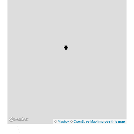
Mapbox
©
Mapbox
©
OpenStreetMap
Improve this map