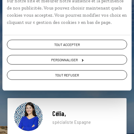
sur notre site et mesurer notre audience et la pertinence
particulière ?
de nos publicités. Vous pouvez choisir maintenant quels
cookies vous acceptez. Vous pourrez modifier vos choix en
cliquant sur « gestion des cookies » en bas de page.
Cap de Cavalleria - Minorque
Ciutadella - Minorque
TOUT ACCEPTER
Majorque
Arta - Majorque
Deia - Majorque
Mer Méditerranée
Alcudia - Majorque
PERSONNALISER
Fondation Pilar I Joan Miro - Majorque
Minorque
TOUT REFUSER
Chartreuse Royale de Valldemossa - Majorque
Célia,
spécialiste Espagne