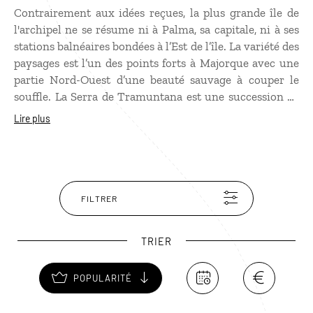
Contrairement aux idées reçues, la plus grande île de
l'archipel ne se résume ni à Palma, sa capitale, ni à ses
stations balnéaires bondées à l’Est de l’île. La variété des
paysages est l’un des points forts à Majorque avec une
partie Nord-Ouest d’une beauté sauvage à couper le
souffle. La Serra de Tramuntana est une succession de
montagnes escarpées, se terminant par une pointe
Lire plus
magnifique et abrupte, le cap Formentor. En chemin,
des villages ravissants comme Deia, Biniaraix,
Fornalutx sans oublier la splendide chartreuse de
Valldemosa, si chère à Chopin. Au Sud des paysages de
falaises, des forêts de pins et de genévriers, des criques
FILTRER
paisibles… très loin du tourisme de masse.
TRIER
POPULARITÉ