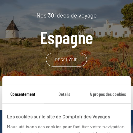
Nos 30 idées de voyage
Espagne
DÉCOUVRIR
Consentement
Détails
À propos des cookies
Les cookies sur le site de Comptoir des Voyages
Une envie de voyage
Nous utilisons des cookies pour faciliter votre navigation