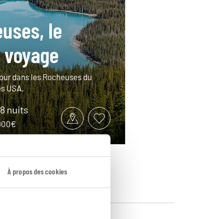
uses, le
 voyage
tour dans les Rocheuses du
es USA.
18 nuits
4900€
À propos des cookies