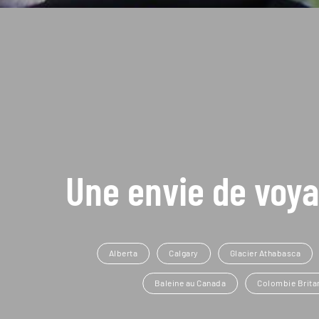
Une envie de voya
Alberta
Calgary
Glacier Athabasca
Baleine au Canada
Colombie Brita