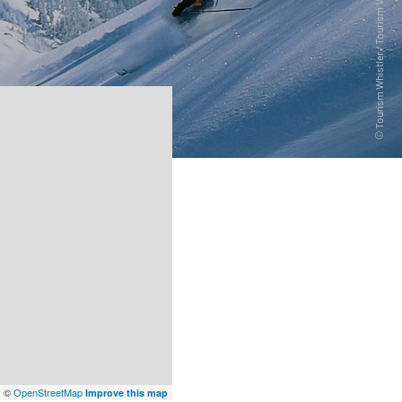
x
©
OpenStreetMap
Improve this map