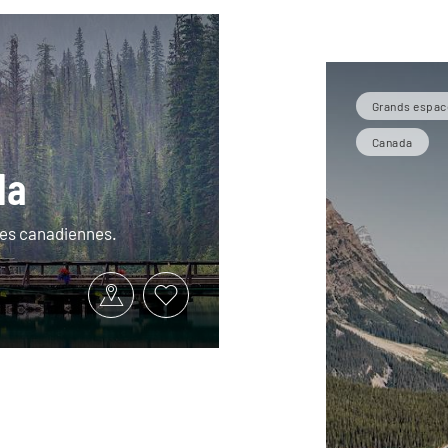
Grands espac
Canada
da
ses canadiennes.