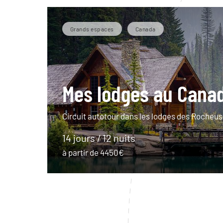
Grands espaces
Canada
Mes lodges au Cana
Circuit autotour dans les lodges des Rocheu
14 jours / 12 nuits
à partir de 4450€