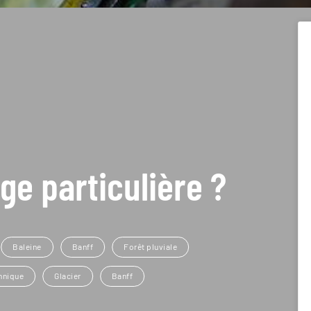
ge particulière ?
Baleine
Banff
Forêt pluviale
nnique
Glacier
Banff