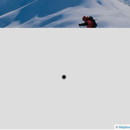
©
Mapbo