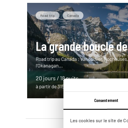
Road trip
Canada
La grande boucle de
Road trip au Canada : Vancouver, Rocheuses,
l’Okanagan...
20 jours / 18 nuits
à partir de 3150€
Consentement
Les cookies sur le site de 