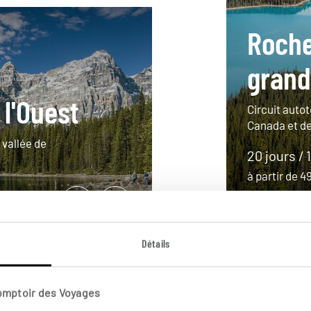
Roche
grand
 l'Ouest
Circuit auto
Canada et d
 vallée de
20 jours / 
à partir de 
Détails
Comptoir des Voyages