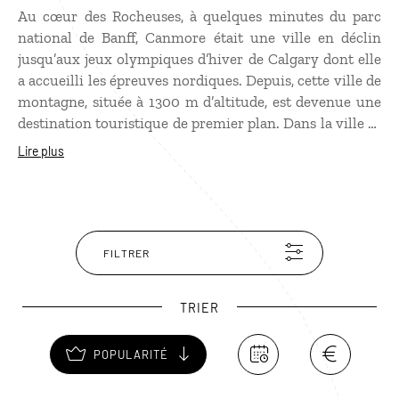
Au cœur des Rocheuses, à quelques minutes du parc
national de Banff, Canmore était une ville en déclin
jusqu’aux jeux olympiques d’hiver de Calgary dont elle
a accueilli les épreuves nordiques. Depuis, cette ville de
montagne, située à 1300 m d’altitude, est devenue une
destination touristique de premier plan. Dans la ville se
trouve le Canmore Nordic Centre, un parc de plusieurs
Lire plus
hectares où se sont déroulées les épreuves de biathlon,
de ski de fond et de combiné nordique en 1988. Il offre
des parcours de ski mais aussi de mountain bike,
adaptés à tous les niveaux dans un environnement
sauvage de toute beauté.
FILTRER
TRIER
POPULARITÉ