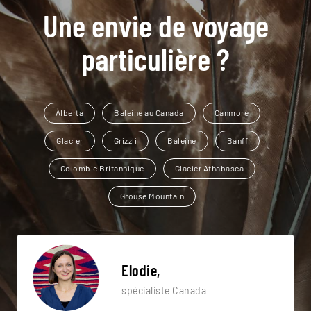
Une envie de voyage
particulière ?
Alberta
Baleine au Canada
Canmore
Glacier
Grizzli
Baleine
Banff
Colombie Britannique
Glacier Athabasca
Grouse Mountain
Elodie,
spécialiste Canada