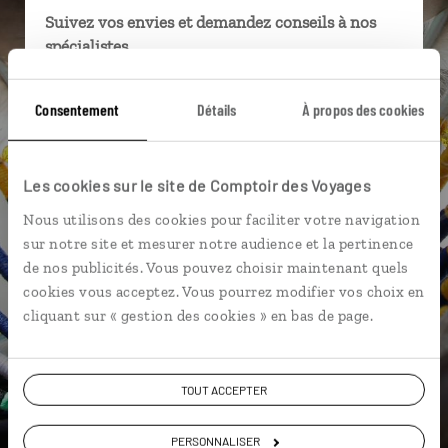
Suivez vos envies et demandez conseils à nos
spécialistes
Ils sauront organiser votre itinéraire au plus
Consentement
Détails
À propos des cookies
près de vos envies et de la réalité du pays.
Échangez en face à face ou depuis nos studios
connectés en agence, mais aussi par email ou
Les cookies sur le site de Comptoir des Voyages
téléphone.
Nous utilisons des cookies pour faciliter votre navigation
Vous gardez le même interlocuteur avant,
sur notre site et mesurer notre audience et la pertinence
pendant et après votre voyage.
de nos publicités. Vous pouvez choisir maintenant quels
cookies vous acceptez. Vous pourrez modifier vos choix en
cliquant sur « gestion des cookies » en bas de page.
DEMANDER UN DEVIS
TOUT ACCEPTER
ou
Construisez votre voyage avec un spécialiste Canada
PERSONNALISER