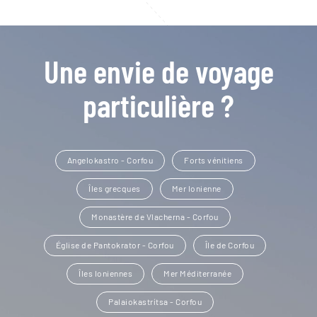
Une envie de voyage
particulière ?
Angelokastro - Corfou
Forts vénitiens
Îles grecques
Mer Ionienne
Monastère de Vlacherna - Corfou
Église de Pantokrator - Corfou
Île de Corfou
Îles Ioniennes
Mer Méditerranée
Palaiokastrítsa - Corfou