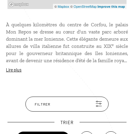
Mapbox
©
Mapbox
©
OpenStreetMap
Improve this map
À quelques kilomètres du centre de Corfou, le palais
Mon Repos se dresse au cœur d’un vaste parc arboré
dominant la mer Ionienne. Cette élégante demeure aux
e
allures de villa italienne fut construite au XIX
siècle
pour le gouverneur britannique des îles Ioniennes,
avant de devenir une résidence d’été de la famille royale
grecque. Le prince Philip, futur époux de la reine
Lire plus
Élisabeth II, y est notamment né en 1921. Aujourd’hui
propriété de l’État grec, le palais abrite un musée
consacré à l’histoire et aux vestiges archéologiques de
Corfou. Le parc conserve également les traces de
l’ancienne cité de Paleopolis.
FILTRER
TRIER