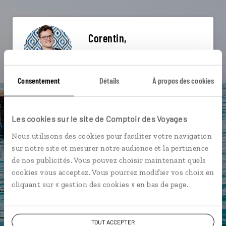
Corentin,
spécialiste Grèce
Lire son interview
Consentement
Détails
À propos des cookies
Suivez vos envies et demandez conseils à nos
spécialistes
Les cookies sur le site de Comptoir des Voyages
Ils sauront organiser votre itinéraire au plus
près de vos envies et de la réalité du pays.
Nous utilisons des cookies pour faciliter votre navigation
sur notre site et mesurer notre audience et la pertinence
Échangez en face à face ou depuis nos studios
de nos publicités. Vous pouvez choisir maintenant quels
connectés en agence, mais aussi par email ou
cookies vous acceptez. Vous pourrez modifier vos choix en
téléphone.
cliquant sur « gestion des cookies » en bas de page.
Vous gardez le même interlocuteur avant,
pendant et après votre voyage.
TOUT ACCEPTER