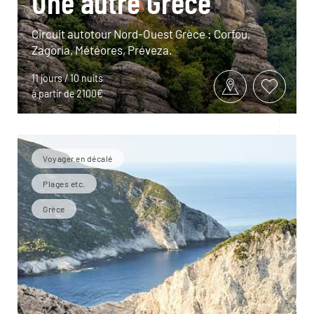
Une autre Grèce
Circuit autotour Nord-Ouest Grèce : Corfou,
Zagoria, Météores, Préveza.
11 jours / 10 nuits
à partir de 2100€
Voyager en décalé
Plages etc.
Grèce