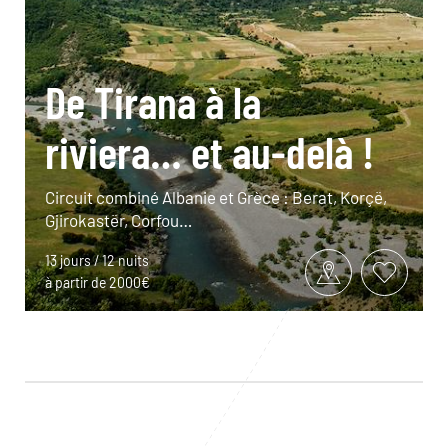
De Tirana à la
riviera… et au-delà !
Circuit combiné Albanie et Grèce : Berat, Korçë,
Gjirokastër, Corfou…
13 jours / 12 nuits
à partir de 2000€