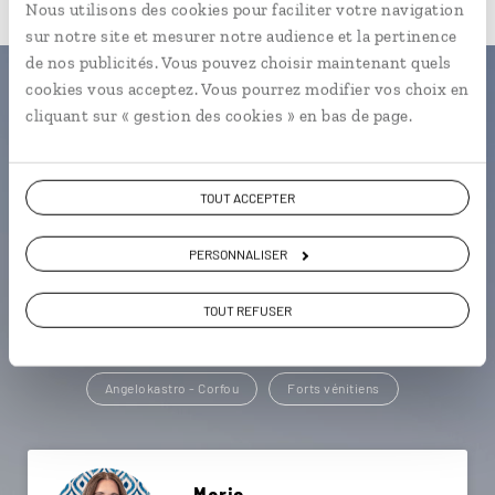
Nous utilisons des cookies pour faciliter votre navigation
sur notre site et mesurer notre audience et la pertinence
de nos publicités. Vous pouvez choisir maintenant quels
cookies vous acceptez. Vous pourrez modifier vos choix en
Une envie de voyage
cliquant sur « gestion des cookies » en bas de page.
particulière ?
TOUT ACCEPTER
PERSONNALISER
Anafiotika - Athènes
Epire
Îles grecques
Mer Ionienne
Angelokastro - Corfou
TOUT REFUSER
Forts vénitiens
Berat
Citadelle de Berat
Angelokastro - Corfou
Forts vénitiens
Marie,