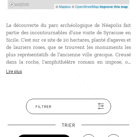
Mapbox
©
Mapbox
©
OpenStreetMap
Improve this map
La découverte du parc archéologique de Néapolis fait
partie des incontournables d’une visite de Syracuse en
Sicile. C’est sur ce site de 20 hectares, planté d’agaves et
de lauriers roses, que se trouvent les monuments les
plus représentatifs de l’ancienne ville grecque. Creusé
dans la roche, l’amphithéâtre romain en impose, on
imagine les gladiateurs s’affrontant dans ces arènes.
Lire plus
Parmi les autres vestiges, ne pas manquer le théâtre
grec lui aussi creusé dans la roche, grandiose et d’une
blancheur éblouissante ni les fameuses latomies, ces
immenses carrières de pierre où l’écho de chaque son
est impressionnant.
FILTRER
TRIER