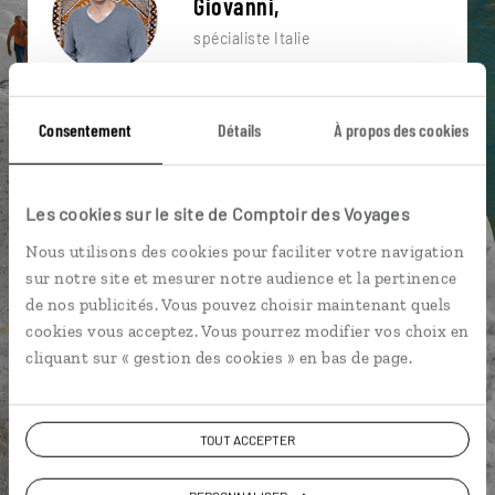
Giovanni,
spécialiste Italie
Suivez vos envies et demandez conseils à nos
spécialistes
Consentement
Détails
À propos des cookies
Ils sauront organiser votre itinéraire au plus
près de vos envies et de la réalité du pays.
Les cookies sur le site de Comptoir des Voyages
Échangez en face à face ou depuis nos studios
Nous utilisons des cookies pour faciliter votre navigation
connectés en agence, mais aussi par email ou
sur notre site et mesurer notre audience et la pertinence
téléphone.
de nos publicités. Vous pouvez choisir maintenant quels
Vous gardez le même interlocuteur avant,
cookies vous acceptez. Vous pourrez modifier vos choix en
pendant et après votre voyage.
cliquant sur « gestion des cookies » en bas de page.
TOUT ACCEPTER
DEMANDER UN DEVIS