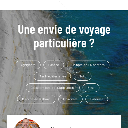
Une envie de voyage
particulière ?
Agrigente
Catane
Gorges de l'Alcantara
Mer Méditerranée
Noto
Catacombes dei Cappuccini
Etna
Marché de Ballaro
Monreale
Palerme