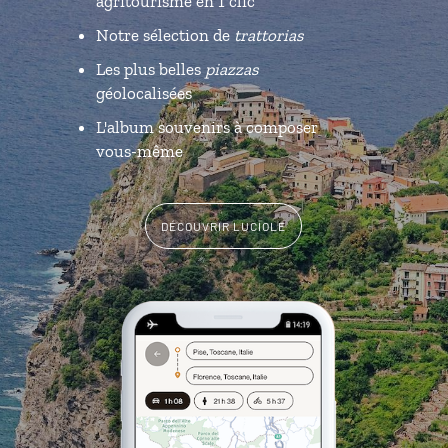
agritourisme en 1 clic
Notre sélection de
trattorias
Les plus belles
piazzas
géolocalisées
L'album souvenirs à composer
vous-même
DÉCOUVRIR LUCIOLE