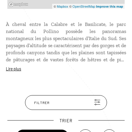
Mapbox
©
Mapbox
©
OpenStreetMap
Improve this map
À cheval entre la Calabre et le Basilicate, le parc
national du Pollino possède les panoramas
montagneux les plus spectaculaires d’Italie du Sud. Ses
paysages d’altitude se caractérisent par des gorges et de
profonds canyons tandis que les plaines sont tapissées
de pâturages et de vastes forêts de hêtres et de pins
“loricato“, symbole du parc. Peuplé d’une abondante
Lire plus
faune sauvage, dont le loup des Appenins, le parc est
aussi habité depuis le XVe siècle par une communauté
albanaise qui a conservé ses traditions. Côté calabrais,
le massif du Pollino abrite de ravissants petits bourgs,
parmi lesquels Castrovillari, Rossano et Morano
FILTRER
Calabro.
TRIER