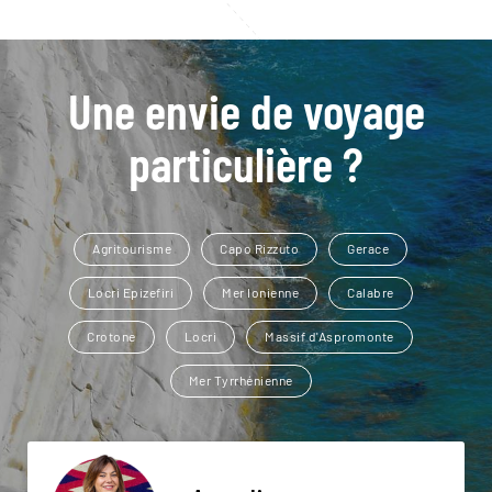
Une envie de voyage
particulière ?
Agritourisme
Capo Rizzuto
Gerace
Locri Epizefiri
Mer Ionienne
Calabre
Crotone
Locri
Massif d'Aspromonte
Mer Tyrrhénienne