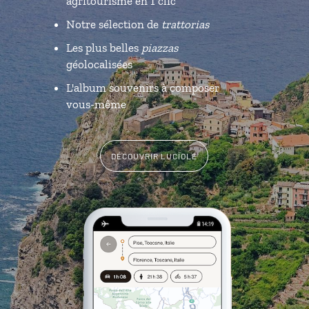
agritourisme en 1 clic
Notre sélection de
trattorias
Les plus belles
piazzas
géolocalisées
L'album souvenirs à composer
vous-même
DÉCOUVRIR LUCIOLE