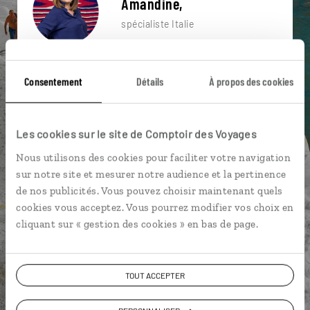
Amandine,
spécialiste Italie
Suivez vos envies et demandez conseils à nos
spécialistes
Consentement
Détails
À propos des cookies
Ils sauront organiser votre itinéraire au plus
près de vos envies et de la réalité du pays.
Les cookies sur le site de Comptoir des Voyages
Échangez en face à face ou depuis nos studios
Nous utilisons des cookies pour faciliter votre navigation
connectés en agence, mais aussi par email ou
sur notre site et mesurer notre audience et la pertinence
téléphone.
de nos publicités. Vous pouvez choisir maintenant quels
Vous gardez le même interlocuteur avant,
cookies vous acceptez. Vous pourrez modifier vos choix en
pendant et après votre voyage.
cliquant sur « gestion des cookies » en bas de page.
TOUT ACCEPTER
DEMANDER UN DEVIS