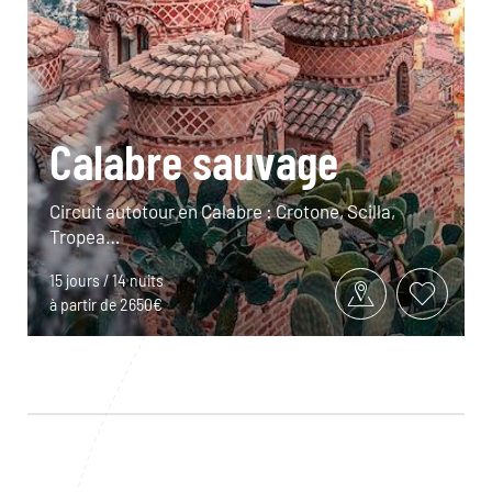
Calabre sauvage
Circuit autotour en Calabre : Crotone, Scilla,
Tropea…
15 jours / 14 nuits
à partir de 2650€