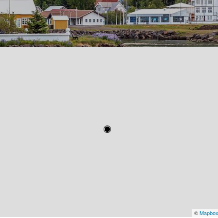
©
Mapbo