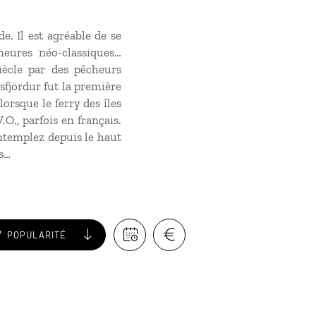
. Il est agréable de se
meures néo-classiques…
iècle par des pêcheurs
sfjördur fut la première
rsque le ferry des îles
.O., parfois en français.
ontemplez depuis le haut
ss…
POPULARITÉ