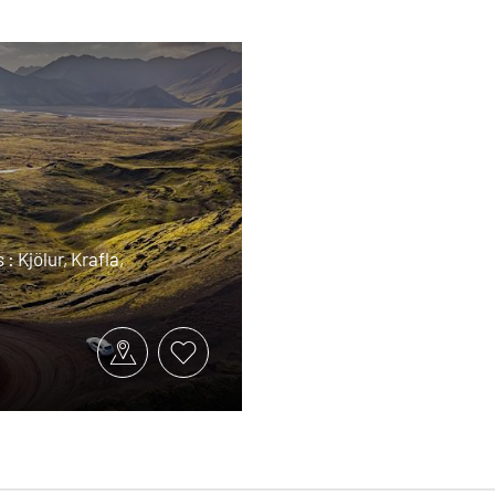
 : Kjölur, Krafla,