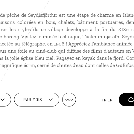
de pêche de Seydisfjördur est une étape de charme en Islande
isons colorées en bois, chalets, bâtiment portuaires, de
r les styles de ce village développé à la fin du XIXe s
le hareng. Visitez le musée technique, Taekniminjasafn. Seydi
tée au télégraphe, en 1906 ! Appréciez l’ambiance animée lo
us une toile au ciné-club qui diffuse des films d’auteurs en V
 la jolie église bleu ciel. Pagayez en kayak dans le fjord. C
gnifique écrin, cerné de chutes d’eau dont celles de Gufufo
PAR MOIS
TRIER