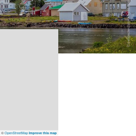
x
©
OpenStreetMap
Improve this map