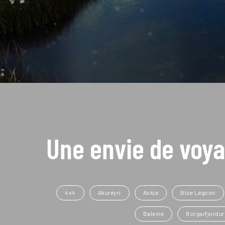
Une envie de voya
4x4
Akureyri
Askja
Blue Lagoon
Baleine
Borgarfjordur