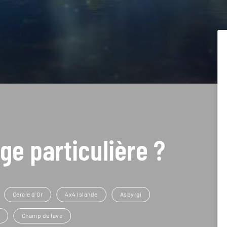
ge particulière ?
Cercle d'Or
4x4 Islande
Asbyrgi
Champ de lave