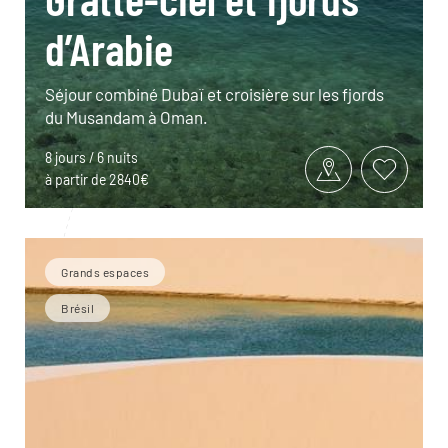
d’Arabie
Séjour combiné Dubaï et croisière sur les fjords
du Musandam à Oman.
8 jours / 6 nuits
à partir de 2840€
Grands espaces
Brésil