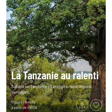
La Tanzanie au ralenti
Safaris en Tanzanie : Tarangire, Ngorongoro,
Serengeti.
11 jours / 8 nuits
à partir de 4900€