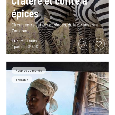
Cratère et coffre à
épices
Circuit entre safaris et plages, du lac Manyara à
Zanzibar.
10 jours / 7 nuits
à partir de 3450€
Peuples du monde
Tanzanie