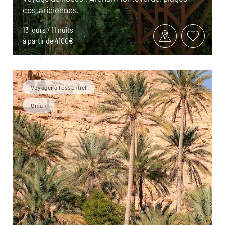
costariciennes.
13 jours / 11 nuits
à partir de 4100€
Voyager à l’essentiel
Oman