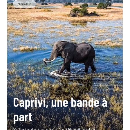
Namibie
Caprivi, une bande à
part
Safari autotour en 4 × 4 en Namibie et au