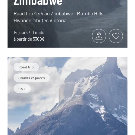
Road trip 4 × 4 au Zimbabwe : Matobo Hills,
Hwange, chutes Victoria...
14 jours / 11 nuits
à partir de 5300€
Road trip
Grands espaces
Chili