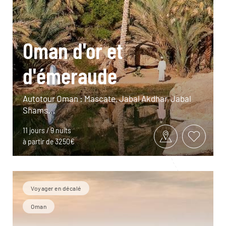
Oman d'or et
d'émeraude
Autotour Oman : Mascate, Jabal Akdhar, Jabal
Shams...
11 jours / 9 nuits
à partir de 3250€
Voyager en décalé
Oman