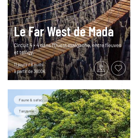
Le Far West de Mada
Circuit 4 × 4 dans l’Ouest malgache, entre fleuves
et tsingy.
11 jours / 8 nuits
à partir de 3600€
Faune & safari
Tanzanie