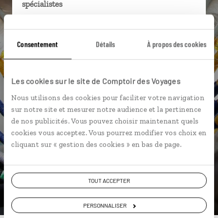
spécialistes
Ils sauront organiser votre itinéraire au plus
près de vos envies et de la réalité du pays.
Consentement
Détails
À propos des cookies
Échangez en face à face ou depuis nos studios
connectés en agence, mais aussi par email ou
téléphone.
Les cookies sur le site de Comptoir des Voyages
Vous gardez le même interlocuteur avant,
Nous utilisons des cookies pour faciliter votre navigation
pendant et après votre voyage.
sur notre site et mesurer notre audience et la pertinence
de nos publicités. Vous pouvez choisir maintenant quels
cookies vous acceptez. Vous pourrez modifier vos choix en
cliquant sur « gestion des cookies » en bas de page.
DEMANDER UN DEVIS
ou
TOUT ACCEPTER
Construisez votre voyage avec un spécialiste Canada
PERSONNALISER
01 85 08 22 90