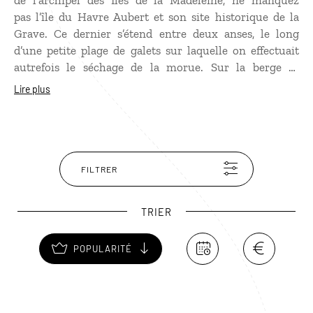
de l’archipel des Iles de la Madeleine, ne manquez
pas l’île du Havre Aubert et son site historique de la
Grave. Ce dernier s’étend entre deux anses, le long
d’une petite plage de galets sur laquelle on effectuait
autrefois le séchage de la morue. Sur la berge se
trouvaient des cabanes servant d’entrepôts et
Lire plus
d’habitations aux pêcheurs. La Grave était un lieu de
rencontre pour les Madelinots et il l’est resté mais les
hangars à poissons ont été transformés en restaurants,
bars et boutiques d’artisanat local. Un audioguide
téléchargeable permet d’en savoir plus sur l’histoire du
FILTRER
lieu.
TRIER
POPULARITÉ