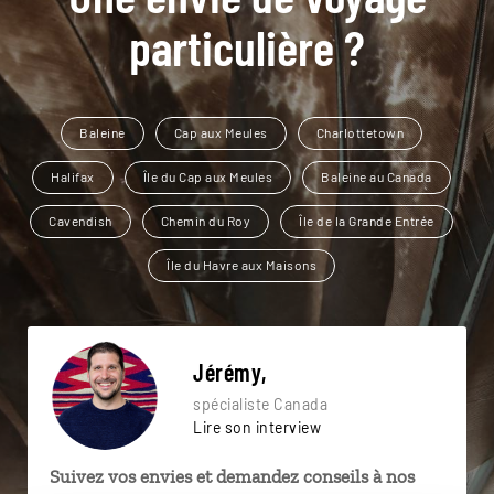
particulière ?
Baleine
Cap aux Meules
Charlottetown
Halifax
Île du Cap aux Meules
Baleine au Canada
Cavendish
Chemin du Roy
Île de la Grande Entrée
Île du Havre aux Maisons
Jérémy,
spécialiste Canada
Lire son interview
Suivez vos envies et demandez conseils à nos