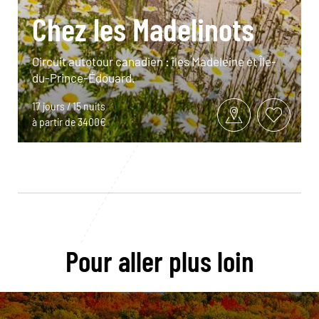
Chez les Madelinots
Circuit autotour canadien : îles Madeleine et Île-
du-Prince-Édouard.
17 jours / 15 nuits
à partir de 3400€
Pour aller plus loin