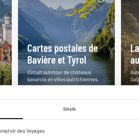
Cartes postales de
La
Bavière et Tyrol
au
Circuit autotour de châteaux
Aut
bavarois en villes autrichiennes.
Sal
8 jours / 7 nuits
15 j
à partir de 1350€
à pa
Détails
Comptoir des Voyages