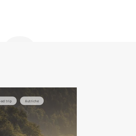
de
ad trip
Autriche