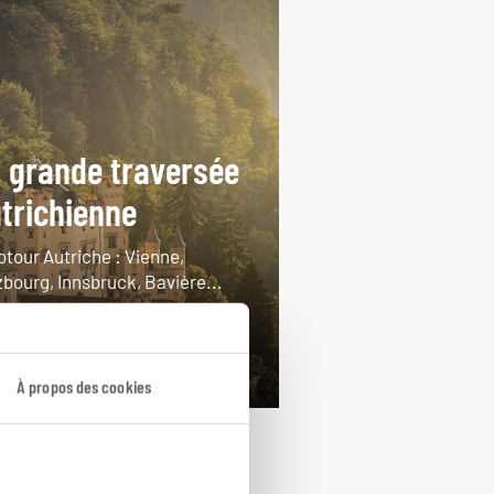
 grande traversée
trichienne
otour Autriche : Vienne,
zbourg, Innsbruck, Bavière...
ours / 14 nuits
rtir de 2300€
À propos des cookies