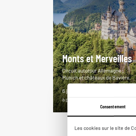
Monts et Merveilles
Circuit autotour Allemagne :
Munich et châteaux de Bavière.
6 jours / 5 nuits
à partir de 1350€
Consentement
Les cookies sur le site de 