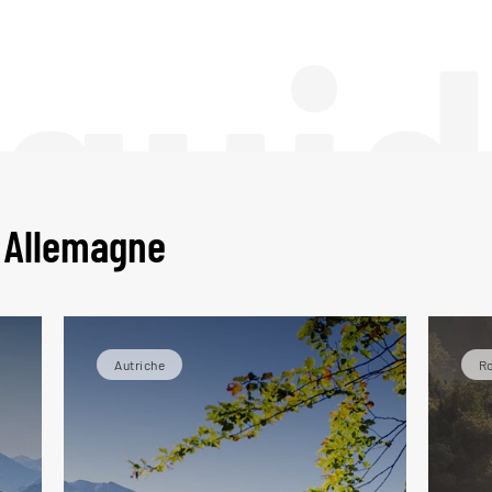
 gui
 Allemagne
Autriche
Ro