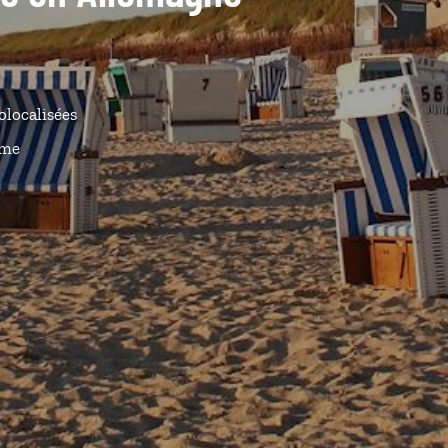
olocalisées
ême