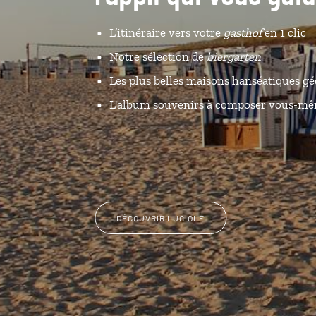
L’itinéraire vers votre
gasthof
en 1 clic
Notre sélection de
biergarten
Les plus belles maisons hanséatiques gé
L'album souvenirs à composer vous-m
DÉCOUVRIR LUCIOLE