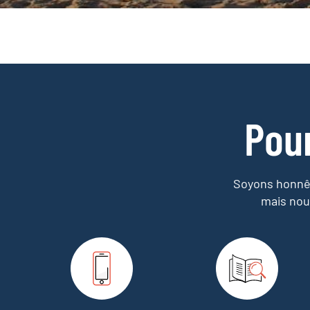
Pou
Soyons honnêt
mais nou