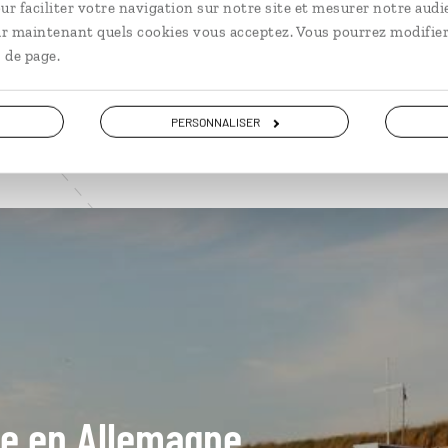
ur faciliter votre navigation sur notre site et mesurer notre audi
VOIR NOS 12 IDÉES DE VOYAGE EN ALLEMAGNE
ir maintenant quels cookies vous acceptez. Vous pourrez modifier
 de page.
PERSONNALISER
ide en Allemagne