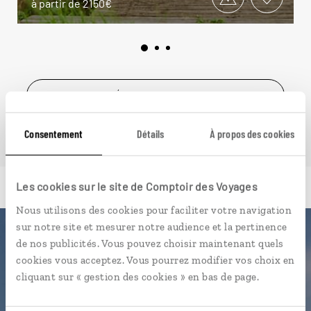
à partir de 2150€
VOIR NOS 12 IDÉES DE VOYAGE EN ALLEMAGNE
Consentement
Détails
À propos des cookies
Les cookies sur le site de Comptoir des Voyages
Nous utilisons des cookies pour faciliter votre navigation
sur notre site et mesurer notre audience et la pertinence
Luciole,
de nos publicités. Vous pouvez choisir maintenant quels
cookies vous acceptez. Vous pourrez modifier vos choix en
l'appli qui vous guide en
cliquant sur « gestion des cookies » en bas de page.
Allemagne