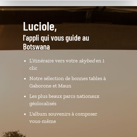
Luciole,
l'appli qui vous guide au
Botswana
L’itinéraire vers votre
skybed
en 1
clic
Notre sélection de bonnes tables à
Gaborone et Maun
Les plus beaux parcs nationaux
géolocalisés
L'album souvenirs à composer
vous-même