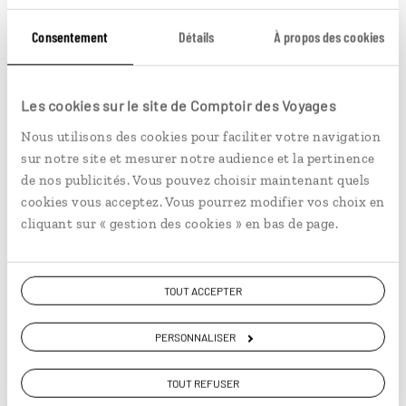
Si vous n’êtes dans aucun de ces cas de figure, veuillez
nous contacter.
Consentement
Détails
À propos des cookies
Ces documents vous seront demandés à l’entrée
comme à la sortie du territoire. Cette mesure
Les cookies sur le site de Comptoir des Voyages
s’applique en tout point frontalier sur le territoire y
Nous utilisons des cookies pour faciliter votre navigation
compris aux frontières terrestres.
sur notre site et mesurer notre audience et la pertinence
de nos publicités. Vous pouvez choisir maintenant quels
Attention ! Les mineurs doivent impérativement
cookies vous acceptez. Vous pourrez modifier vos choix en
disposer d'un passeport comportant au moins 6 pages
cliquant sur « gestion des cookies » en bas de page.
vierges.
Il est important de le noter que si vous faites escale et
êtes en transit en Afrique du Sud et que vous voyagiez
TOUT ACCEPTER
avec un mineur, il pourra vous être demandé de
respecter les formalités d’entrée des mineurs en
PERSONNALISER
Afrique du Sud qui sont décrites sur le site du Quai
d’Orsay accessible depuis le lien suivant :
TOUT REFUSER
http://www.diplomatie.gouv.fr/fr/conseils-aux-