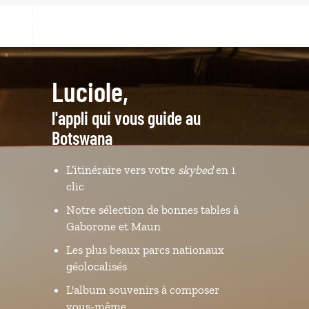
Luciole,
l'appli qui vous guide au
Botswana
L’itinéraire vers votre
skybed
en 1
clic
Notre sélection de bonnes tables à
Gaborone et Maun
Les plus beaux parcs nationaux
géolocalisés
L'album souvenirs à composer
vous-même