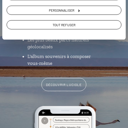
l'appli qui vous guide au Chili
PERSONNALISER
L’itinéraire vers votre lodge en 1
clic
TOUT REFUSER
Notre sélection de vignobles
Les plus beaux parcs naturels
géolocalisés
L'album souvenirs à composer
vous-même
DÉCOUVRIR LUCIOLE