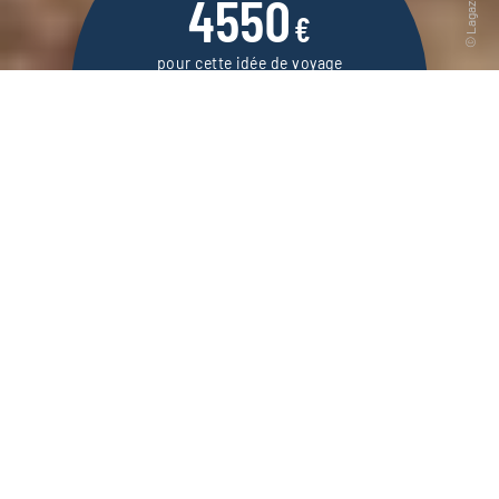
4550
€
pour cette idée de voyage
13 jours / 10 nuits
DEMANDER UN DEVIS
Voyage dans l’Atacama chilien et le Sud-Lípez
bolivien, un même ensemble géologique dont
les paysages vous laisseront sans voix.