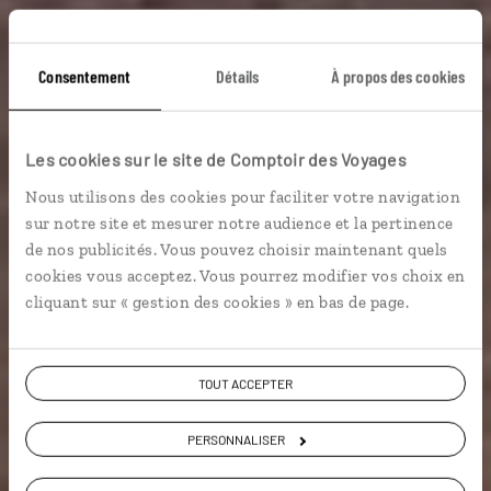
Du désert aux
Consentement
Détails
À propos des cookies
étoiles
Les cookies sur le site de Comptoir des Voyages
Nous utilisons des cookies pour faciliter votre navigation
Circuit combiné déserts chilien et bolivien : Atacama,
sur notre site et mesurer notre audience et la pertinence
Sud-Lípez.
de nos publicités. Vous pouvez choisir maintenant quels
cookies vous acceptez. Vous pourrez modifier vos choix en
Grands espaces
cliquant sur « gestion des cookies » en bas de page.
TOUT ACCEPTER
Voir les 85 avis sur les voyages au Chili
PERSONNALISER
VOIR LA GALERIE PHOTOS