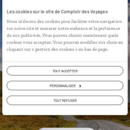
notre application mobile
Les cookies sur le site de Comptoir des Voyages
exclusive
Nous utilisons des cookies pour faciliter votre navigation
sur notre site et mesurer notre audience et la pertinence
Un assistant de voyage qui vous
de nos publicités. Vous pouvez choisir maintenant quels
accompagne au jour le jour
cookies vous acceptez. Vous pourrez modifier vos choix en
cliquant sur « gestion des cookies » en bas de page.
Nos bonnes adresses géolocalisées
sur des cartes interactives
Un GPS piéton et voiture
TOUT ACCEPTER
Une utilisation gratuite, hors
connexion Internet
PERSONNALISER
TOUT REFUSER
DÉCOUVRIR LUCIOLE