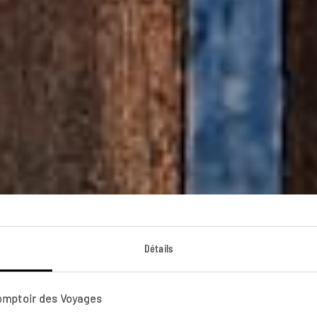
 avec vos petits 
Détails
Circuit famille entre Pékin et Shanghai.
Comptoir des Voyages